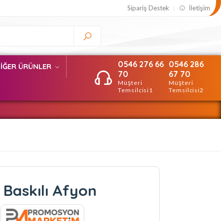
Sipariş Destek
İletişim
0546 276 66
0546 286
İĞER ÜRÜNLER
70
67 70
Müşteri
Müşteri
Temsilcisi1
Temsilcisi2
t Baskılı Afyon