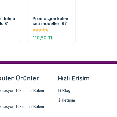
n dolma
Promosyon kalem
Not Tutacağı
lu 81
seti modelleri 87
Promosyon
Notluk Antaly
110,50 TL
TEKLİF ALIN
üler Ürünler
Hızlı Erişim
mosyon Tükenmez Kalem
Blog
İletişim
mosyon Tükenmez Kalem