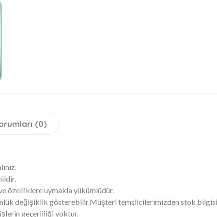
orumları (0)
lınız.
ldir.
 ve özelliklere uymakla yükümlüdür.
ük değişiklik gösterebilir.Müşteri temsilcilerimizden stok bilgisi 
lerin geçerliliği yoktur.