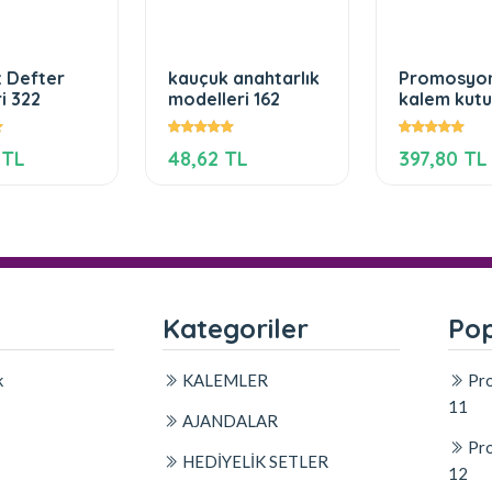
z Defter
kauçuk anahtarlık
Promosyo
ri 322
modelleri 162
kalem kutu
 TL
48,62 TL
397,80 TL
l
Kategoriler
Pop
k
KALEMLER
Pro
11
AJANDALAR
Pro
HEDİYELİK SETLER
12