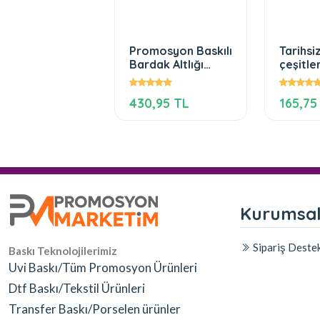
on Baskılı
Promosyon Baskılı
Tarihsi
emlik
Bardak Altlığı
çeşitle
mosyon Deri
Farklı Promosyon
emlik
Ürünleri
,85 TL
430,95 TL
165,75
Kurumsa
Sipariş Deste
Baskı Teknolojilerimiz
Uvi Baskı/Tüm Promosyon Ürünleri
Dtf Baskı/Tekstil Ürünleri
Transfer Baskı/Porselen ürünler