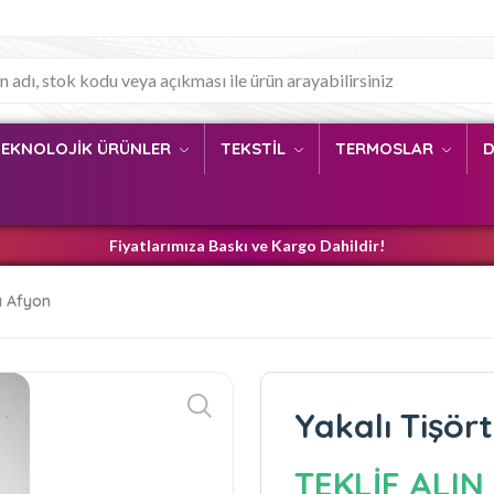
TEKNOLOJİK ÜRÜNLER
TEKSTİL
TERMOSLAR
D
Fiyatlarımıza Baskı ve Kargo Dahildir!
lı Afyon
Yakalı Tişör
TEKLİF ALIN