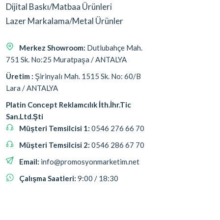
Dijital Baskı/Matbaa Ürünleri
Lazer Markalama/Metal Ürünler
Merkez Showroom:
Dutlubahçe Mah.
751 Sk. No:25 Muratpaşa / ANTALYA
Üretim :
Şirinyalı Mah. 1515 Sk. No: 60/B
Lara / ANTALYA
Platin Concept Reklamcılık İth.İhr.Tic
San.Ltd.Şti
Müşteri Temsilcisi 1:
0546 276 66 70
Müşteri Temsilcisi 2:
0546 286 67 70
Email:
info@promosyonmarketim.net
Çalışma Saatleri:
9:00 / 18:30
Bizi Takip Edin