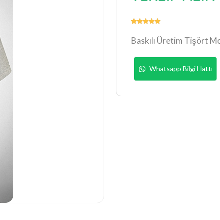
Baskılı Üretim Tişört Mo
Whatsapp Bilgi Hattı